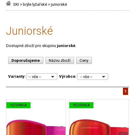
SKI
>
brýle lyžařské
>
juniorské
juniorské
Dostupné zboží pro skupinu
juniorské
.
Doporučujeme
Názvu zboží
Ceny
Varianty:
Výrobce:
-- vše --
-- vše --
1
NOVINKA
NOVINKA