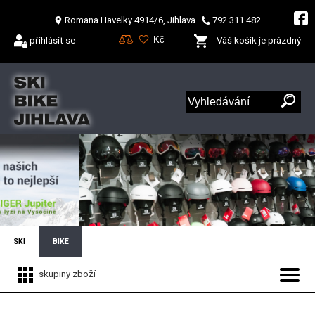
Romana Havelky 4914/6, Jihlava
792 311 482
přihlásit se
Váš košík je prázdný
SKI
BIKE
skupiny zboží