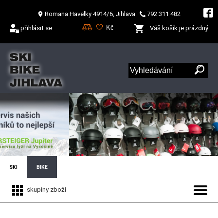
Romana Havelky 4914/6, Jihlava
792 311 482
přihlásit se
Váš košík je prázdný
SKI
BIKE
skupiny zboží