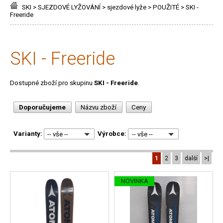
SKI
>
SJEZDOVÉ LYŽOVÁNÍ
>
sjezdové lyže
>
POUŽITÉ
>
SKI -
Freeride
SKI - Freeride
Dostupné zboží pro skupinu
SKI - Freeride
.
Doporučujeme
Názvu zboží
Ceny
Varianty:
Výrobce:
-- vše --
-- vše --
1
2
3
další
>|
NOVINKA