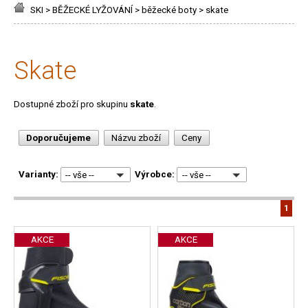
SKI
>
BĚŽECKÉ LYŽOVÁNÍ
>
běžecké boty
>
skate
skate
Dostupné zboží pro skupinu
skate
.
Doporučujeme
Názvu zboží
Ceny
Varianty:
Výrobce:
-- vše --
-- vše --
1
AKCE
AKCE