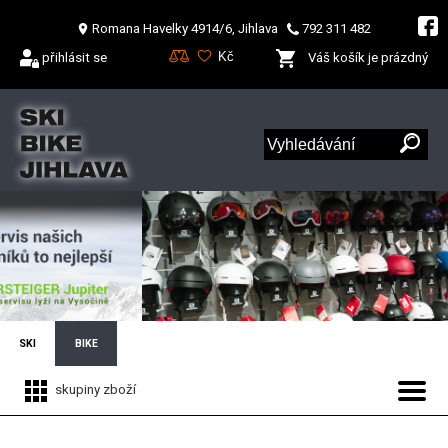
Romana Havelky 4914/6, Jihlava
792 311 482
přihlásit se
Váš košík je prázdný
SKI
BIKE
skupiny zboží