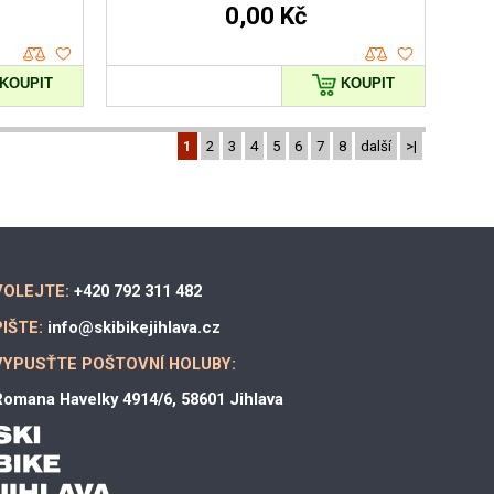
0,00 Kč
KOUPIT
KOUPIT
1
2
3
4
5
6
7
8
další
>|
VOLEJTE:
+420 792 311 482
PIŠTE:
info@skibikejihlava.cz
VYPUSŤTE POŠTOVNÍ HOLUBY:
omana Havelky 4914/6, 58601 Jihlava