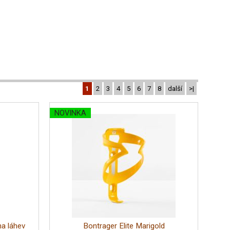
1
2
3
4
5
6
7
8
další
>|
NOVINKA
a láhev
Bontrager Elite Marigold