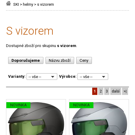
SKI
>
helmy
>
s vizorem
s vizorem
Dostupné zboží pro skupinu
s vizorem
.
Doporučujeme
Názvu zboží
Ceny
Varianty:
Výrobce:
-- vše --
-- vše --
1
2
3
další
>|
NOVINKA
NOVINKA