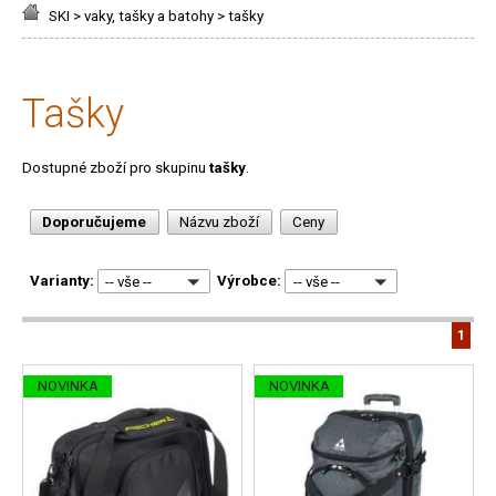
SKI
>
vaky, tašky a batohy
>
tašky
tašky
Dostupné zboží pro skupinu
tašky
.
Doporučujeme
Názvu zboží
Ceny
Varianty:
Výrobce:
-- vše --
-- vše --
1
NOVINKA
NOVINKA