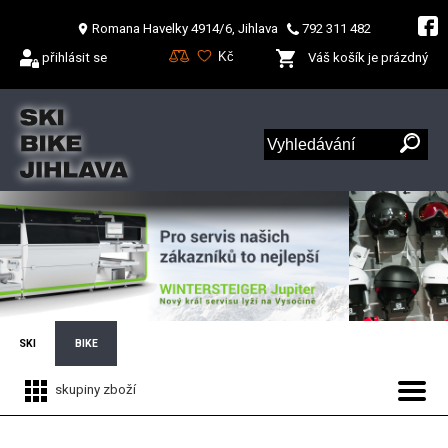
Romana Havelky 4914/6, Jihlava
792 311 482
přihlásit se
Váš košík je prázdný
SKI
BIKE
skupiny zboží