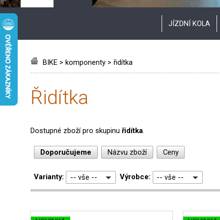
JÍZDNÍ KOLA
BIKE
>
komponenty
>
řidítka
řidítka
Dostupné zboží pro skupinu
řidítka
.
Doporučujeme
Názvu zboží
Ceny
Varianty:
Výrobce:
-- vše --
-- vše --