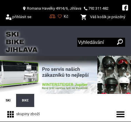
Romana Havelky 4914/6, Jihlava
792 311 482
přihlásit se
Váš košík je prázdný
SKI
BIKE
skupiny zboží