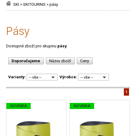
SKI
>
SKITOURING
>
pásy
pásy
Dostupné zboží pro skupinu
pásy
.
Doporučujeme
Názvu zboží
Ceny
Varianty:
Výrobce:
-- vše --
-- vše --
1
NOVINKA
NOVINKA