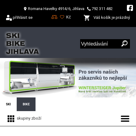
Romana Havelky 4914/6, Jihlava
792 311 482
přihlásit se
Váš košík je prázdný
SKI
BIKE
skupiny zboží