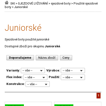
SKI
>
SJEZDOVÉ LYŽOVÁNÍ
>
sjezdové boty
>
Použité sjezdové
boty
>
Juniorské
Juniorské
Sjezdové boty použité juniorské
Dostupné zboží pro skupinu
Juniorské
.
Doporučujeme
Názvu zboží
Ceny
Varianty:
Výrobce:
-- vše --
-- vše --
Flex index:
Použití:
-- vše --
-- vše --
Konstrukce:
-- vše --
1